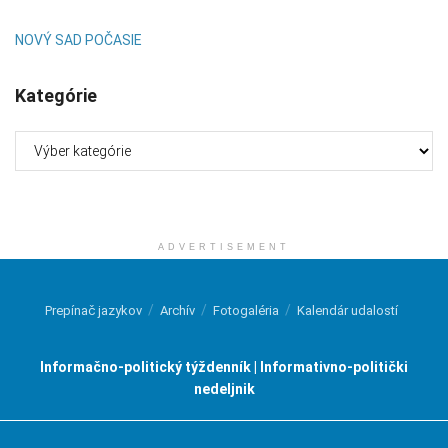
NOVÝ SAD POČASIE
Kategórie
Kategórie
ADVERTISEMENT
Prepínač jazykov
Archív
Fotogaléria
Kalendár udalostí
Informačno-politický týždenník | Informativno-politički
nedeljnik