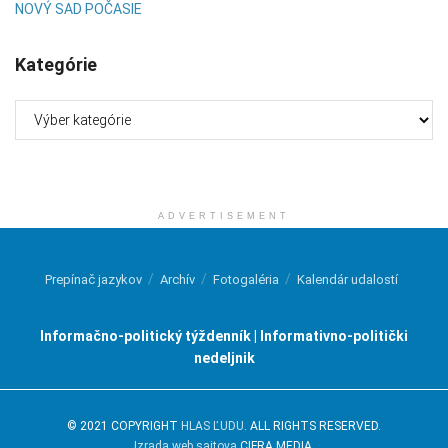
NOVÝ SAD POČASIE
Kategórie
Kategórie
ADVERTISEMENT
Prepínač jazykov
Archív
Fotogaléria
Kalendár udalostí
Informačno-politický týždenník | Informativno-politički
nedeljnik
© 2021 COPYRIGHT
HLAS ĽUDU
. ALL RIGHTS RESERVED.
Izrada web sajtova
CIFRA MEDIA.