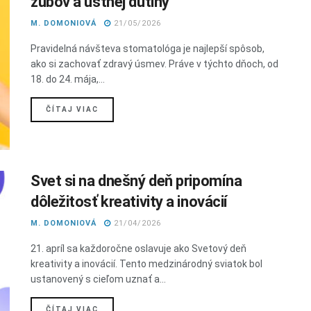
zubov a ústnej dutiny
M. DOMONIOVÁ
21/05/2026
Pravidelná návšteva stomatológa je najlepší spôsob,
ako si zachovať zdravý úsmev. Práve v týchto dňoch, od
18. do 24. mája,...
DETAILS
ČÍTAJ VIAC
Svet si na dnešný deň pripomína
dôležitosť kreativity a inovácií
M. DOMONIOVÁ
21/04/2026
21. apríl sa každoročne oslavuje ako Svetový deň
kreativity a inovácií. Tento medzinárodný sviatok bol
ustanovený s cieľom uznať a...
DETAILS
ČÍTAJ VIAC