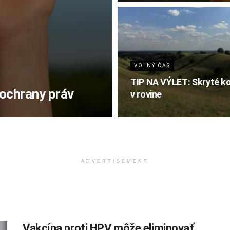
VOĽNÝ ČAS
TIP NA VÝLET: Skryté k
a ochrany práv
v rovine
ADVERTISEMENT
Vakcína proti HPV môže eliminovať