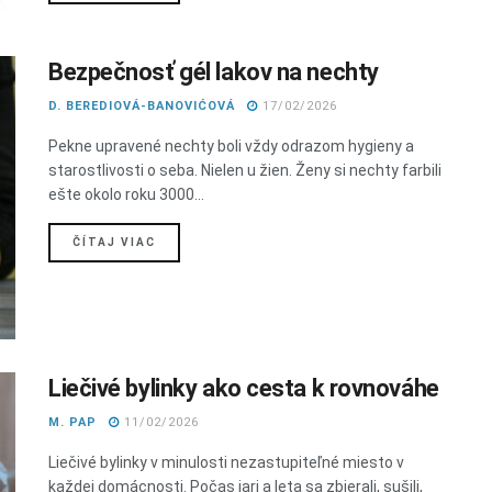
Bezpečnosť gél lakov na nechty
D. BEREDIOVÁ-BANOVIĆOVÁ
17/02/2026
Pekne upravené nechty boli vždy odrazom hygieny a
starostlivosti o seba. Nielen u žien. Ženy si nechty farbili
ešte okolo roku 3000...
DETAILS
ČÍTAJ VIAC
Liečivé bylinky ako cesta k rovnováhe
M. PAP
11/02/2026
Liečivé bylinky v minulosti nezastupiteľné miesto v
každej domácnosti. Počas jari a leta sa zbierali, sušili,