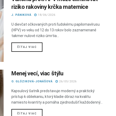
riziko rakoviny krčka maternice
J. PÁNIKOVÁ
18/06/2026
U dievčat očkovaných proti ľudskému papilomavírusu
(HPV) vo veku od 12 do 13 rokov bolo zaznamenané
takmer nulové riziko úmrtia...
DETAILS
ČÍTAJ VIAC
Menej vecí, viac štýlu
O. GLÓZIKOVÁ-JONÁŠOVÁ
26/05/2026
Kapsulový šatník predstavuje moderný a praktický
prístup k obliekaniu, ktorý kladie dôraz na kvalitu
namiesto kvantity a pomáha zjednodušiť každodenný...
DETAILS
ČÍTAJ VIAC