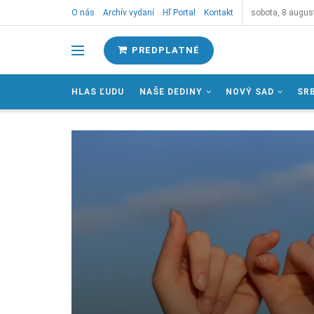
O nás
Archív vydaní
Hľ Portal
Kontakt
sobota, 8 augus
PREDPLATNÉ
HLAS ĽUDU
NAŠE DEDINY
NOVÝ SAD
SR