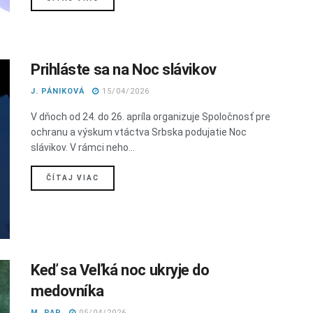
Prihláste sa na Noc slávikov
J. PÁNIKOVÁ
15/04/2026
V dňoch od 24. do 26. apríla organizuje Spoločnosť pre
ochranu a výskum vtáctva Srbska podujatie Noc
slávikov. V rámci neho...
DETAILS
ČÍTAJ VIAC
Keď sa Veľká noc ukryje do
medovníka
M. PAP
05/04/2026