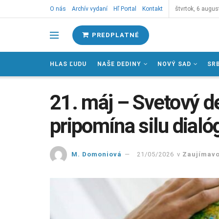
O nás
Archív vydaní
Hľ Portal
Kontakt
štvrtok, 6 augus
PREDPLATNÉ
HLAS ĽUDU
NAŠE DEDINY
NOVÝ SAD
SR
21. máj – Svetový de
pripomína silu dialó
M. Domoniová
21/05/2026
v
Zaujímavo