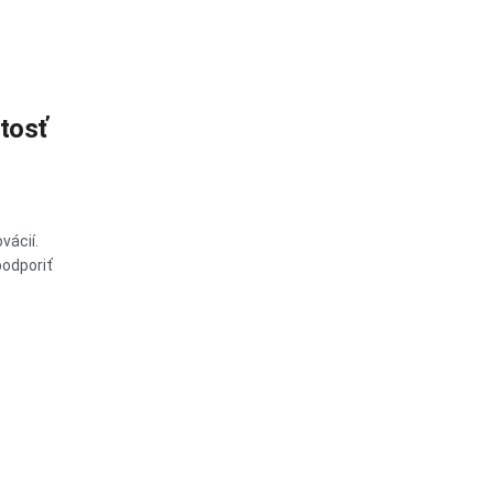
itosť
vácií.
podporiť