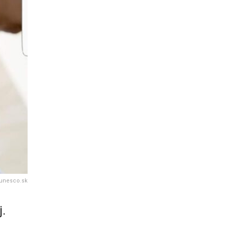
 unesco.sk
j.