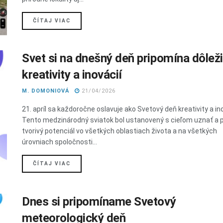
DETAILS
ČÍTAJ VIAC
Svet si na dnešný deň pripomína dôlež
kreativity a inovácií
M. DOMONIOVÁ
21/04/2026
21. apríl sa každoročne oslavuje ako Svetový deň kreativity a ino
Tento medzinárodný sviatok bol ustanovený s cieľom uznať a 
tvorivý potenciál vo všetkých oblastiach života a na všetkých
úrovniach spoločnosti...
DETAILS
ČÍTAJ VIAC
Dnes si pripomíname Svetový
meteorologický deň