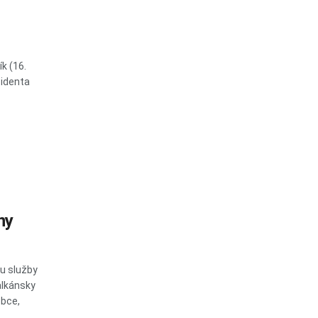
k (16.
zidenta
ny
u služby
alkánsky
obce,