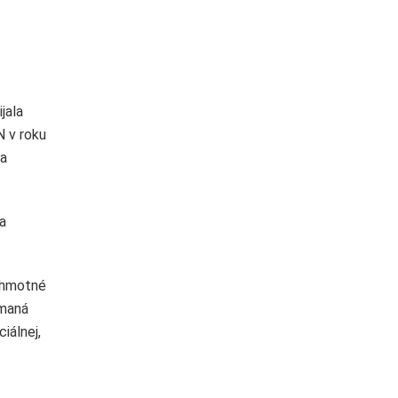
ijala
N v roku
na
a
n hmotné
ímaná
iálnej,