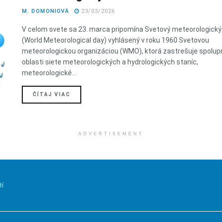
M. DOMONIOVÁ
23/03/2026
V celom svete sa 23. marca pripomína Svetový meteorologický
(World Meteorological day) vyhlásený v roku 1960 Svetovou
meteorologickou organizáciou (WMO), ktorá zastrešuje spolup
oblasti siete meteorologických a hydrologických staníc,
meteorologické...
DETAILS
ČÍTAJ VIAC
ADVERTISEMENT
tí