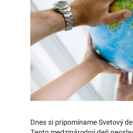
Dnes si pripomíname Svetový deň 
Tento medzinárodný deň neoslavu