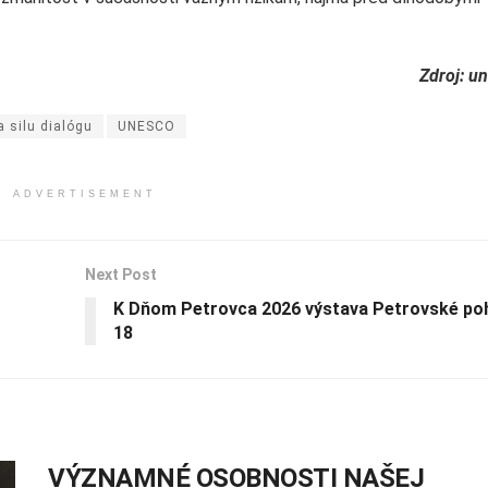
Zdroj: u
a silu dialógu
UNESCO
ADVERTISEMENT
Next Post
K Dňom Petrovca 2026 výstava Petrovské po
18
VÝZNAMNÉ OSOBNOSTI NAŠEJ