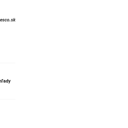
nesco.sk
hľady