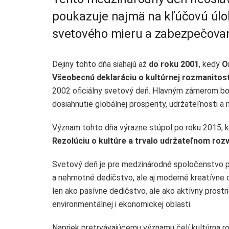
poukazuje najmä na kľúčovú úlo
svetového mieru a zabezpečovaní
Dejiny tohto dňa siahajú až
do roku 2001
, kedy
O
Všeobecnú deklaráciu o kultúrnej rozmanitost
2002 oficiálny svetový deň. Hlavným zámerom bol
dosiahnutie globálnej prosperity, udržateľnosti a 
Význam tohto dňa výrazne stúpol po roku 2015, 
Rezolúciu o kultúre a trvalo udržateľnom rozv
Svetový deň je pre medzinárodné spoločenstvo príl
a nehmotné dedičstvo, ale aj moderné kreatívne od
len ako pasívne dedičstvo, ale ako aktívny prostr
environmentálnej i ekonomickej oblasti.
Napriek pretrvávajúcemu významu čelí kultúrna r