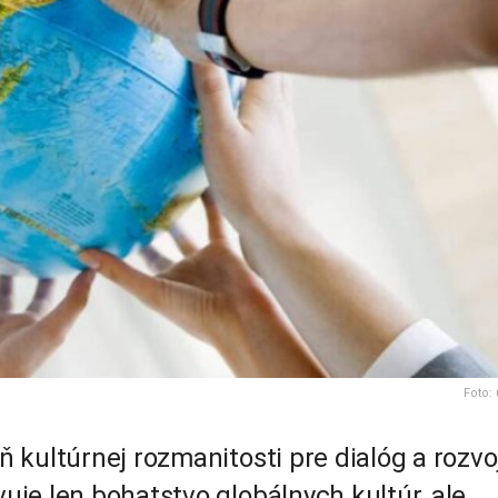
Foto:
kultúrnej rozmanitosti pre dialóg a rozvo
je len bohatstvo globálnych kultúr, ale