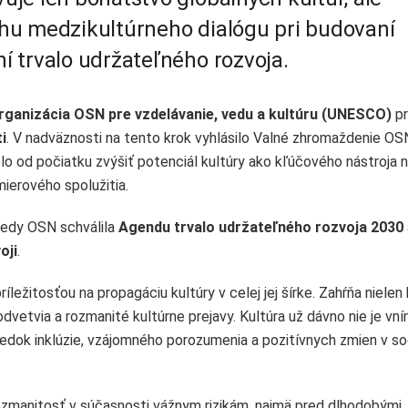
hu medzikultúrneho dialógu pri budovaní
 trvalo udržateľného rozvoja.
rganizácia OSN pre vzdelávanie, vedu a kultúru (UNESCO)
pr
i
. V nadväznosti na tento krok vyhlásilo Valné zhromaždenie OS
o od počiatku zvýšiť potenciál kultúry ako kľúčového nástroja 
mierového spolužitia.
kedy OSN schválila
Agendu trvalo udržateľného rozvoja 2030
oji
.
ežitosťou na propagáciu kultúry v celej jej šírke. Zahŕňa niele
vetvia a rozmanité kultúrne prejavy. Kultúra už dávno nie je vn
iedok inklúzie, vzájomného porozumenia a pozitívnych zmien v soc
ozmanitosť v súčasnosti vážnym rizikám, najmä pred dlhodobými