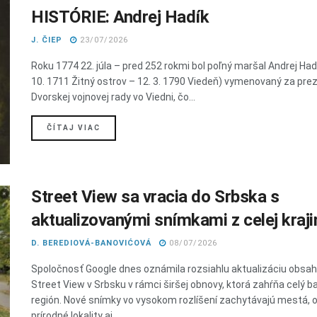
HISTÓRIE: Andrej Hadík
J. ČIEP
23/07/2026
Roku 1774 22. júla – pred 252 rokmi bol poľný maršal Andrej Hadí
10. 1711 Žitný ostrov – 12. 3. 1790 Viedeň) vymenovaný za pre
Dvorskej vojnovej rady vo Viedni, čo...
DETAILS
ČÍTAJ VIAC
Street View sa vracia do Srbska s
aktualizovanými snímkami z celej kraji
D. BEREDIOVÁ-BANOVIĆOVÁ
08/07/2026
Spoločnosť Google dnes oznámila rozsiahlu aktualizáciu obsah
Street View v Srbsku v rámci širšej obnovy, ktorá zahŕňa celý b
región. Nové snímky vo vysokom rozlíšení zachytávajú mestá, 
prírodné lokality aj...