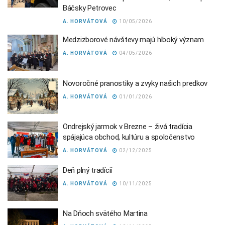
Báčsky Petrovec
A. HORVÁTOVÁ
10/05/2026
Medzizborové návštevy majú hlboký význam
A. HORVÁTOVÁ
04/05/2026
Novoročné pranostiky a zvyky našich predkov
A. HORVÁTOVÁ
01/01/2026
Ondrejský jarmok v Brezne – živá tradícia
spájajúca obchod, kultúru a spoločenstvo
A. HORVÁTOVÁ
02/12/2025
Deň plný tradícií
A. HORVÁTOVÁ
10/11/2025
Na Dňoch svätého Martina