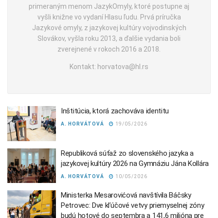
primeraným menom JazykOmyly, ktoré postupne aj
vyšli knižne vo vydaní Hlasu ľudu. Prvá príručka
Jazykové omyly, z jazykovej kultúry vojvodinských
Slovákov, vyšla roku 2013, a ďalšie vydania boli
zverejnené v rokoch 2016 a 2018.
Kontakt: horvatova@hl.rs
Inštitúcia, ktorá zachováva identitu
A. HORVÁTOVÁ
19/05/2026
Republiková súťaž zo slovenského jazyka a
jazykovej kultúry 2026 na Gymnáziu Jána Kollára
A. HORVÁTOVÁ
10/05/2026
Ministerka Mesarovićová navštívila Báčsky
Petrovec: Dve kľúčové vetvy priemyselnej zóny
budú hotové do septembra a 141,6 milióna pre