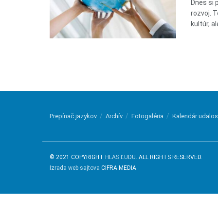
Dnes si 
rozvoj. 
kultúr, ale
Prepínač jazykov
Archív
Fotogaléria
Kalendár udalos
© 2021 COPYRIGHT
HLAS ĽUDU
. ALL RIGHTS RESERVED.
Izrada web sajtova
CIFRA MEDIA.