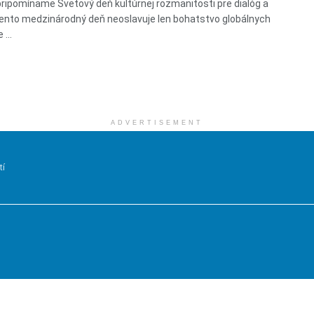
pripomíname Svetový deň kultúrnej rozmanitosti pre dialóg a
Tento medzinárodný deň neoslavuje len bohatstvo globálnych
 ...
ADVERTISEMENT
tí