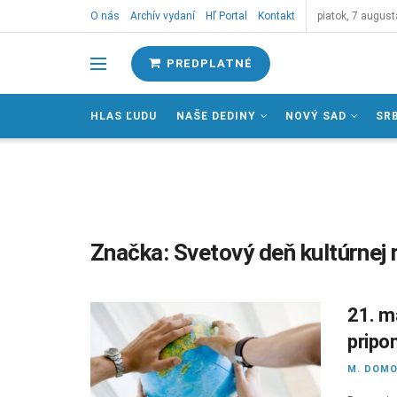
O nás
Archív vydaní
Hľ Portal
Kontakt
piatok, 7 august
PREDPLATNÉ
HLAS ĽUDU
NAŠE DEDINY
NOVÝ SAD
SR
Značka:
Svetový deň kultúrnej 
21. m
pripom
M. DOMO