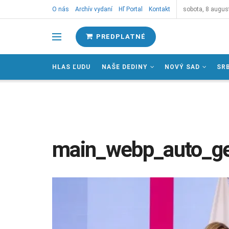
O nás
Archív vydaní
Hľ Portal
Kontakt
sobota, 8 augus
PREDPLATNÉ
HLAS ĽUDU
NAŠE DEDINY
NOVÝ SAD
SR
main_webp_auto_g