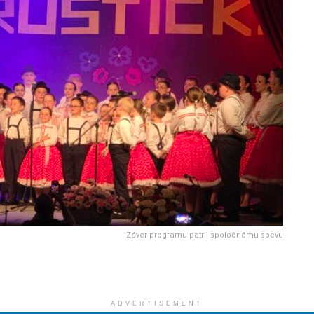
Záver programu patril spoločnému spevu
ADVERTISEMENT