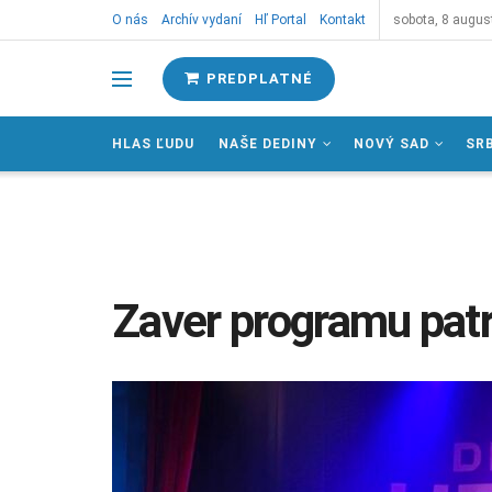
O nás
Archív vydaní
Hľ Portal
Kontakt
sobota, 8 augus
PREDPLATNÉ
HLAS ĽUDU
NAŠE DEDINY
NOVÝ SAD
SR
Zaver programu pat