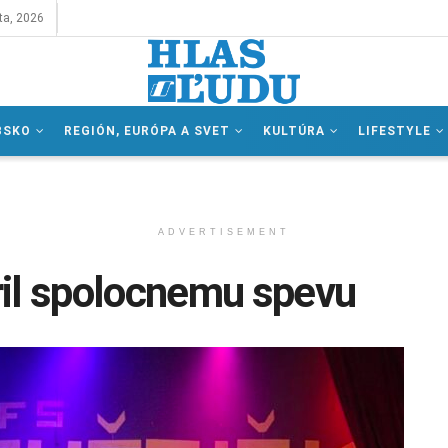
ta, 2026
BSKO
REGIÓN, EURÓPA A SVET
KULTÚRA
LIFESTYLE
ADVERTISEMENT
ril spolocnemu spevu