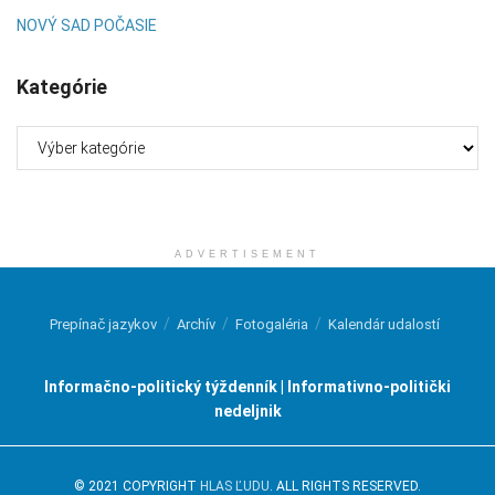
NOVÝ SAD POČASIE
Kategórie
Kategórie
ADVERTISEMENT
Prepínač jazykov
Archív
Fotogaléria
Kalendár udalostí
Informačno-politický týždenník | Informativno-politički
nedeljnik
© 2021 COPYRIGHT
HLAS ĽUDU
. ALL RIGHTS RESERVED.