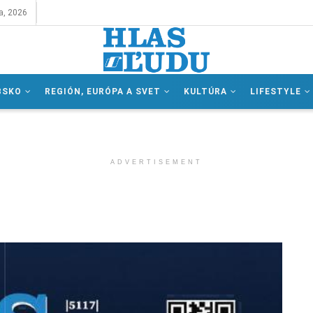
a, 2026
BSKO
REGIÓN, EURÓPA A SVET
KULTÚRA
LIFESTYLE
ADVERTISEMENT