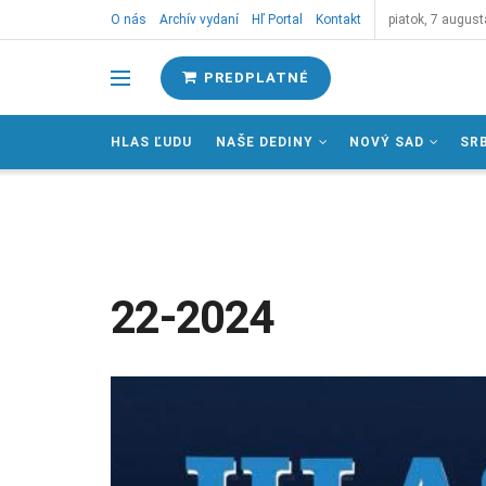
O nás
Archív vydaní
Hľ Portal
Kontakt
piatok, 7 august
PREDPLATNÉ
HLAS ĽUDU
NAŠE DEDINY
NOVÝ SAD
SR
22-2024