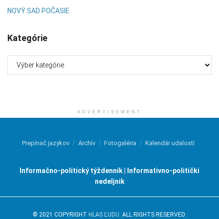
NOVÝ SAD POČASIE
Kategórie
Kategórie
ADVERTISEMENT
Prepínač jazykov
Archív
Fotogaléria
Kalendár udalostí
Informačno-politický týždenník | Informativno-politički
nedeljnik
© 2021 COPYRIGHT
HLAS ĽUDU
. ALL RIGHTS RESERVED.