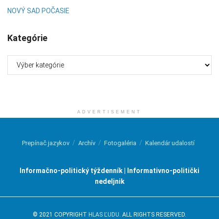
NOVÝ SAD POČASIE
Kategórie
Kategórie
ADVERTISEMENT
Prepínač jazykov
Archív
Fotogaléria
Kalendár udalostí
Informačno-politický týždenník | Informativno-politički
nedeljnik
© 2021 COPYRIGHT
HLAS ĽUDU
. ALL RIGHTS RESERVED.