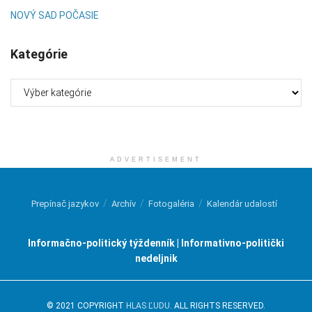
NOVÝ SAD POČASIE
Kategórie
Kategórie
ADVERTISEMENT
Prepínač jazykov
Archív
Fotogaléria
Kalendár udalostí
Informačno-politický týždenník | Informativno-politički
nedeljnik
© 2021 COPYRIGHT
HLAS ĽUDU
. ALL RIGHTS RESERVED.