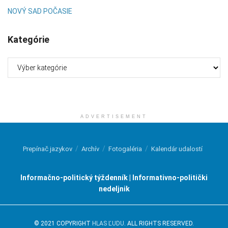
NOVÝ SAD POČASIE
Kategórie
Kategórie
ADVERTISEMENT
Prepínač jazykov
Archív
Fotogaléria
Kalendár udalostí
Informačno-politický týždenník | Informativno-politički
nedeljnik
© 2021 COPYRIGHT
HLAS ĽUDU
. ALL RIGHTS RESERVED.