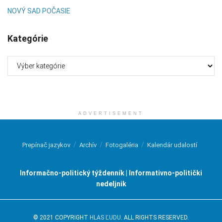
NOVÝ SAD POČASIE
Kategórie
Kategórie
ADVERTISEMENT
Prepínač jazykov
Archív
Fotogaléria
Kalendár udalostí
Informačno-politický týždenník | Informativno-politički
nedeljnik
© 2021 COPYRIGHT
HLAS ĽUDU
. ALL RIGHTS RESERVED.