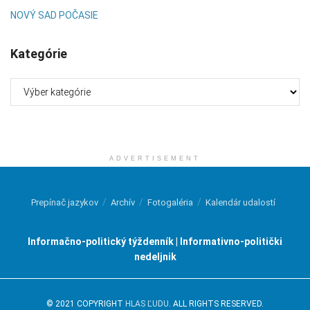
NOVÝ SAD POČASIE
Kategórie
Kategórie
ADVERTISEMENT
Prepínač jazykov
Archív
Fotogaléria
Kalendár udalostí
Informačno-politický týždenník | Informativno-politički
nedeljnik
© 2021 COPYRIGHT
HLAS ĽUDU
. ALL RIGHTS RESERVED.