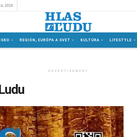
ta, 2026
BSKO
REGIÓN, EURÓPA A SVET
KULTÚRA
LIFESTYLE
ADVERTISEMENT
 Ludu