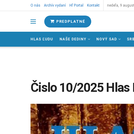
O nás
Archív vydaní
Hľ Portal
Kontakt
nedeľa, 9 augus
PREDPLATNÉ
HLAS ĽUDU
NAŠE DEDINY
NOVÝ SAD
SR
Čislo 10/2025 Hlas