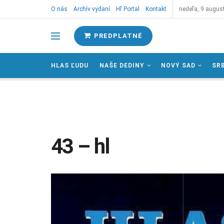
O nás
Archív vydaní
Hľ Portal
Kontakt
nedeľa, 9 augus
PREDPLATNÉ
HLAS ĽUDU
NAŠE DEDINY
NOVÝ SAD
SR
43 – hl