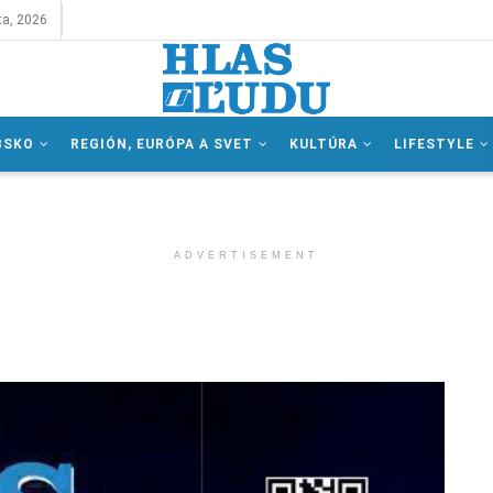
ta, 2026
BSKO
REGIÓN, EURÓPA A SVET
KULTÚRA
LIFESTYLE
ADVERTISEMENT