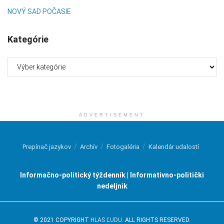
NOVÝ SAD POČASIE
Kategórie
Kategórie
ADVERTISEMENT
Prepínač jazykov
Archív
Fotogaléria
Kalendár udalostí
Informačno-politický týždenník | Informativno-politički
nedeljnik
© 2021 COPYRIGHT
HLAS ĽUDU
. ALL RIGHTS RESERVED.