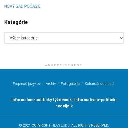
NOVÝ SAD POČASIE
Kategórie
Kategórie
ADVERTISEMENT
Prepínač jazykov
Archív
Fotogaléria
Kalendár udalostí
Informačno-politický týždenník | Informativno-politički
nedeljnik
© 2021 COPYRIGHT
HLAS ĽUDU
. ALL RIGHTS RESERVED.