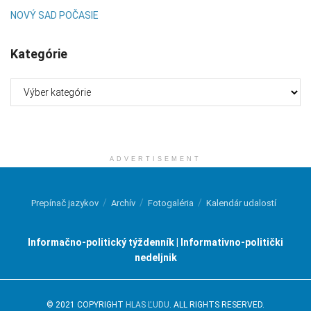
NOVÝ SAD POČASIE
Kategórie
Kategórie
ADVERTISEMENT
Prepínač jazykov
Archív
Fotogaléria
Kalendár udalostí
Informačno-politický týždenník | Informativno-politički
nedeljnik
© 2021 COPYRIGHT
HLAS ĽUDU
. ALL RIGHTS RESERVED.