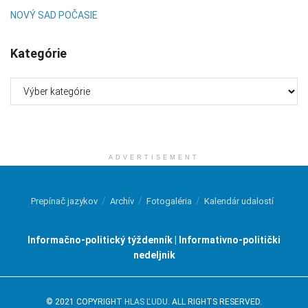
NOVÝ SAD POČASIE
Kategórie
Kategórie
ADVERTISEMENT
Prepínač jazykov
Archív
Fotogaléria
Kalendár udalostí
Informačno-politický týždenník | Informativno-politički
nedeljnik
© 2021 COPYRIGHT
HLAS ĽUDU
. ALL RIGHTS RESERVED.