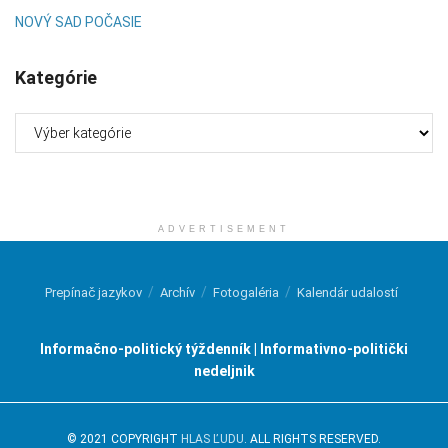
NOVÝ SAD POČASIE
Kategórie
Kategórie
ADVERTISEMENT
Prepínač jazykov
Archív
Fotogaléria
Kalendár udalostí
Informačno-politický týždenník | Informativno-politički
nedeljnik
© 2021 COPYRIGHT
HLAS ĽUDU
. ALL RIGHTS RESERVED.