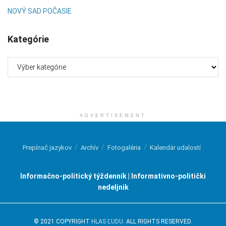
NOVÝ SAD POČASIE
Kategórie
Kategórie
ADVERTISEMENT
Prepínač jazykov
Archív
Fotogaléria
Kalendár udalostí
Informačno-politický týždenník | Informativno-politički
nedeljnik
© 2021 COPYRIGHT
HLAS ĽUDU
. ALL RIGHTS RESERVED.