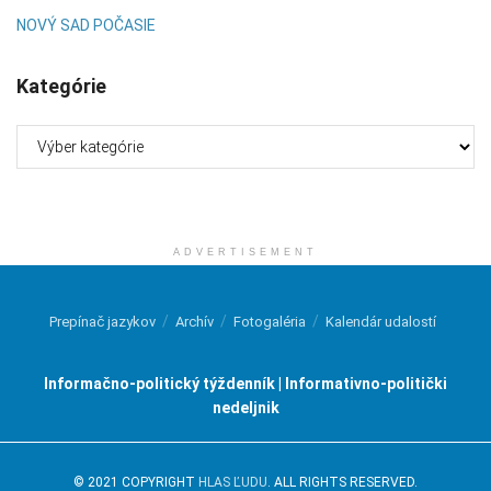
NOVÝ SAD POČASIE
Kategórie
Kategórie
ADVERTISEMENT
Prepínač jazykov
Archív
Fotogaléria
Kalendár udalostí
Informačno-politický týždenník | Informativno-politički
nedeljnik
© 2021 COPYRIGHT
HLAS ĽUDU
. ALL RIGHTS RESERVED.