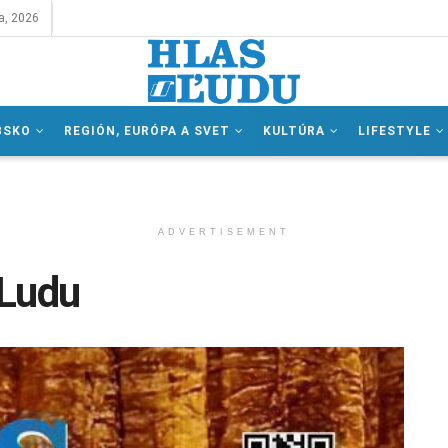
a, 2026
BSKO
REGIÓN, EURÓPA A SVET
KULTÚRA
LIFESTYLE
ADVERTISEMENT
 Ludu