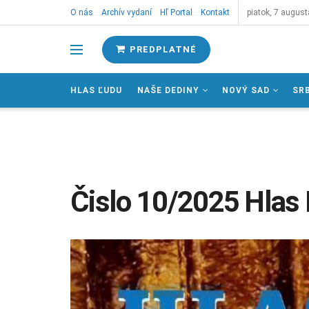
O nás
Archív vydaní
Hľ Portal
Kontakt
piatok, 7 august
PREDPLATNÉ
HLAS ĽUDU
NAŠE DEDINY
NOVÝ SAD
SR
Čislo 10/2025 Hlas