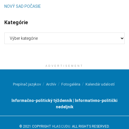
NOVÝ SAD POČASIE
Kategórie
Kategórie
ADVERTISEMENT
Prepínač jazykov
Archív
Fotogaléria
Kalendár udalostí
Informačno-politický týždenník | Informativno-politički
nedeljnik
© 2021 COPYRIGHT
HLAS ĽUDU
. ALL RIGHTS RESERVED.