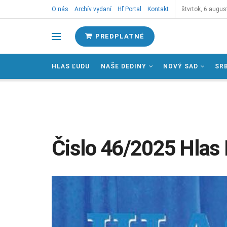
O nás
Archív vydaní
Hľ Portal
Kontakt
štvrtok, 6 augus
PREDPLATNÉ
HLAS ĽUDU
NAŠE DEDINY
NOVÝ SAD
SR
Čislo 46/2025 Hlas