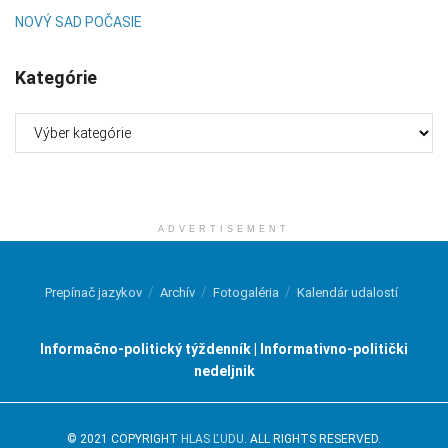
NOVÝ SAD POČASIE
Kategórie
Kategórie
ADVERTISEMENT
Prepínač jazykov
Archív
Fotogaléria
Kalendár udalostí
Informačno-politický týždenník | Informativno-politički
nedeljnik
© 2021 COPYRIGHT
HLAS ĽUDU
. ALL RIGHTS RESERVED.