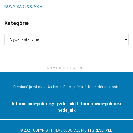
NOVÝ SAD POČASIE
Kategórie
Kategórie
ADVERTISEMENT
Prepínač jazykov
Archív
Fotogaléria
Kalendár udalostí
Informačno-politický týždenník | Informativno-politički
nedeljnik
© 2021 COPYRIGHT
HLAS ĽUDU
. ALL RIGHTS RESERVED.