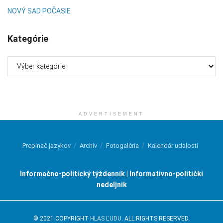
NOVÝ SAD POČASIE
Kategórie
Kategórie
ADVERTISEMENT
Prepínač jazykov
Archív
Fotogaléria
Kalendár udalostí
Informačno-politický týždenník | Informativno-politički
nedeljnik
© 2021 COPYRIGHT
HLAS ĽUDU
. ALL RIGHTS RESERVED.