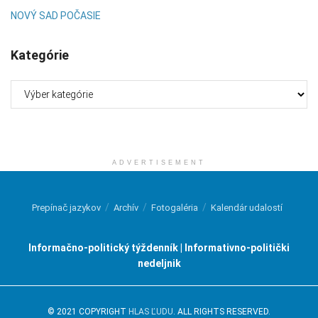
NOVÝ SAD POČASIE
Kategórie
Kategórie
ADVERTISEMENT
Prepínač jazykov
Archív
Fotogaléria
Kalendár udalostí
Informačno-politický týždenník | Informativno-politički
nedeljnik
© 2021 COPYRIGHT
HLAS ĽUDU
. ALL RIGHTS RESERVED.