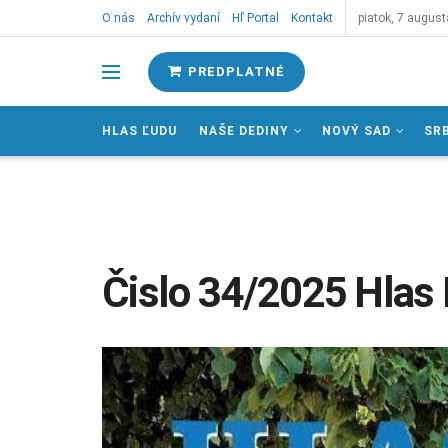
O nás
Archív vydaní
Hľ Portal
Kontakt
piatok, 7 august
PREDPLATNÉ
HLAS ĽUDU
NAŠE DEDINY
NOVÝ SAD
SR
Čislo 34/2025 Hlas