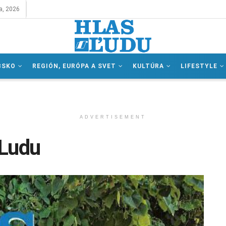
a, 2026
BSKO
REGIÓN, EURÓPA A SVET
KULTÚRA
LIFESTYLE
ADVERTISEMENT
 Ludu