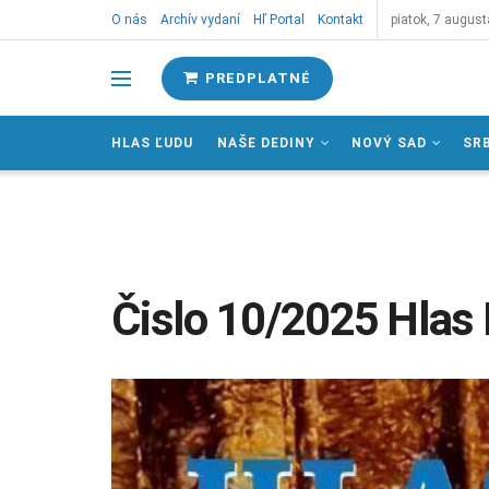
O nás
Archív vydaní
Hľ Portal
Kontakt
piatok, 7 august
PREDPLATNÉ
HLAS ĽUDU
NAŠE DEDINY
NOVÝ SAD
SR
Čislo 10/2025 Hlas