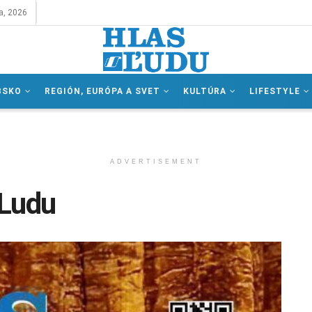
a, 2026
BSKO
REGIÓN, EURÓPA A SVET
KULTÚRA
LIFESTYLE
ADVERTISEMENT
 Ludu