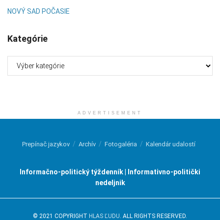
NOVÝ SAD POČASIE
Kategórie
Kategórie
ADVERTISEMENT
Prepínač jazykov
Archív
Fotogaléria
Kalendár udalostí
Informačno-politický týždenník | Informativno-politički
nedeljnik
© 2021 COPYRIGHT
HLAS ĽUDU
. ALL RIGHTS RESERVED.