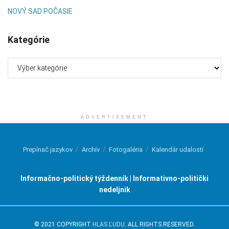
NOVÝ SAD POČASIE
Kategórie
Kategórie
ADVERTISEMENT
Prepínač jazykov
Archív
Fotogaléria
Kalendár udalostí
Informačno-politický týždenník | Informativno-politički
nedeljnik
© 2021 COPYRIGHT
HLAS ĽUDU
. ALL RIGHTS RESERVED.