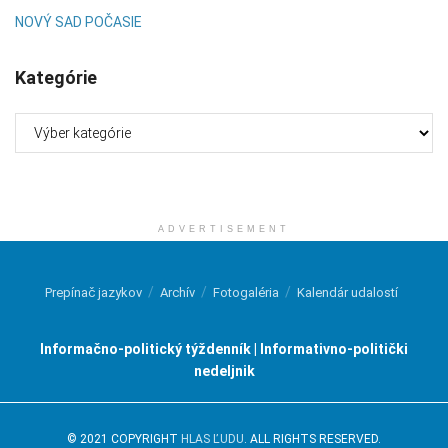
NOVÝ SAD POČASIE
Kategórie
Kategórie
ADVERTISEMENT
Prepínač jazykov
Archív
Fotogaléria
Kalendár udalostí
Informačno-politický týždenník | Informativno-politički
nedeljnik
© 2021 COPYRIGHT
HLAS ĽUDU
. ALL RIGHTS RESERVED.