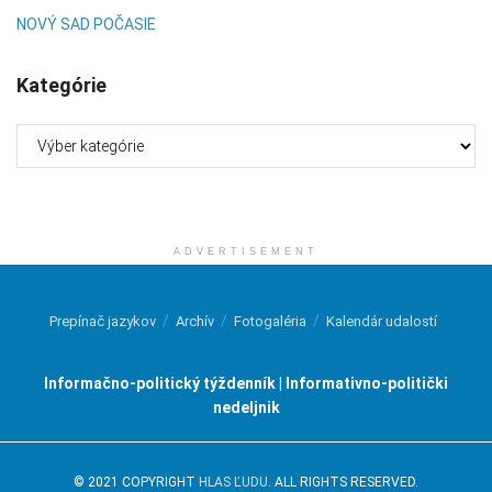
NOVÝ SAD POČASIE
Kategórie
Kategórie
ADVERTISEMENT
Prepínač jazykov
Archív
Fotogaléria
Kalendár udalostí
Informačno-politický týždenník | Informativno-politički
nedeljnik
© 2021 COPYRIGHT
HLAS ĽUDU
. ALL RIGHTS RESERVED.