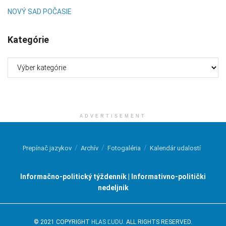
NOVÝ SAD POČASIE
Kategórie
Kategórie
ADVERTISEMENT
Prepínač jazykov
Archív
Fotogaléria
Kalendár udalostí
Informačno-politický týždenník | Informativno-politički
nedeljnik
© 2021 COPYRIGHT
HLAS ĽUDU
. ALL RIGHTS RESERVED.