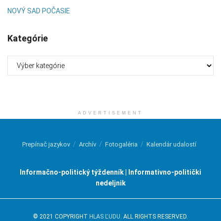
NOVÝ SAD POČASIE
Kategórie
Kategórie
ADVERTISEMENT
Prepínač jazykov
Archív
Fotogaléria
Kalendár udalostí
Informačno-politický týždenník | Informativno-politički
nedeljnik
© 2021 COPYRIGHT
HLAS ĽUDU
. ALL RIGHTS RESERVED.