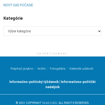
NOVÝ SAD POČASIE
Kategórie
Kategórie
ADVERTISEMENT
Prepínač jazykov
Archív
Fotogaléria
Kalendár udalostí
Informačno-politický týždenník | Informativno-politički
nedeljnik
© 2021 COPYRIGHT
HLAS ĽUDU
. ALL RIGHTS RESERVED.