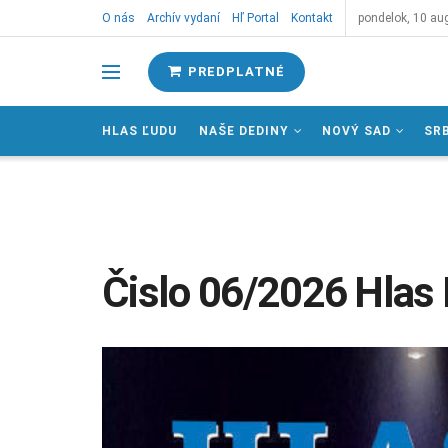
O nás
Archív vydaní
Hľ Portal
Kontakt
pondelok, 10 au
PREDPLATNÉ
HLAS ĽUDU
NAŠE DEDINY
NOVÝ SAD
SR
Čislo 06/2026 Hlas