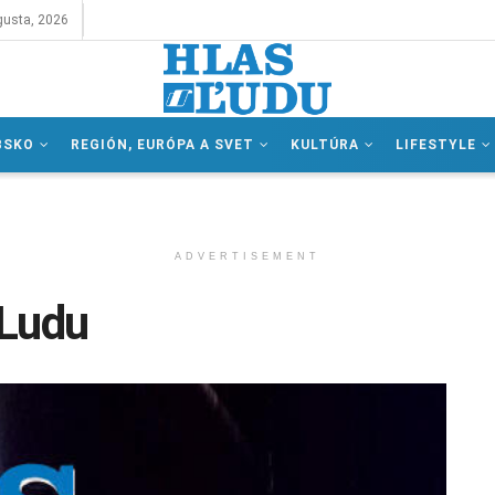
gusta, 2026
BSKO
REGIÓN, EURÓPA A SVET
KULTÚRA
LIFESTYLE
ADVERTISEMENT
 Ludu