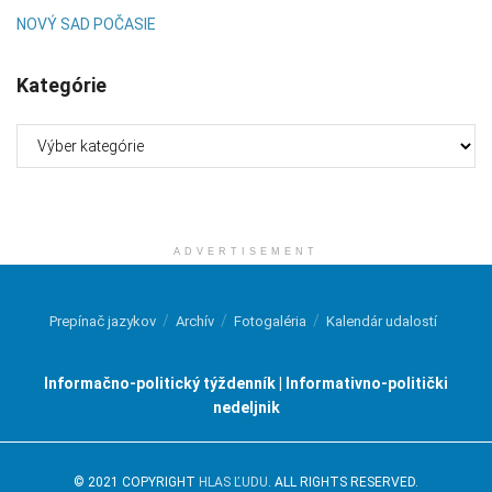
NOVÝ SAD POČASIE
Kategórie
Kategórie
ADVERTISEMENT
Prepínač jazykov
Archív
Fotogaléria
Kalendár udalostí
Informačno-politický týždenník | Informativno-politički
nedeljnik
© 2021 COPYRIGHT
HLAS ĽUDU
. ALL RIGHTS RESERVED.