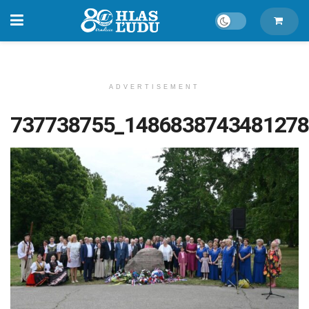
ADVERTISEMENT
737738755_1486838743481278