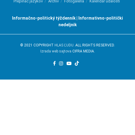
Prepínač jazykov
Archív
Fotogaléria
Kalendár udalostí
Informačno-politický týždenník | Informativno-politički
nedeljnik
© 2021 COPYRIGHT
HLAS ĽUDU
. ALL RIGHTS RESERVED.
Izrada web sajtova
CIFRA MEDIA.