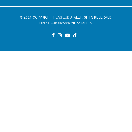
© 2021 COPYRIGHT
HLAS ĽUDU
. ALL RIGHTS RESERVED.
Izrada web sajtova
CIFRA MEDIA.