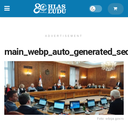
ADVERTISEMENT
main_webp_auto_generated_se
Foto: srbija.gov.rs