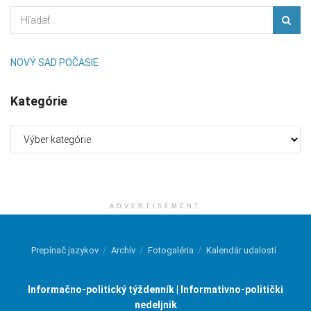
NOVÝ SAD POČASIE
Kategórie
Kategórie
ADVERTISEMENT
Prepínač jazykov
Archív
Fotogaléria
Kalendár udalostí
Informačno-politický týždenník | Informativno-politički
nedeljnik