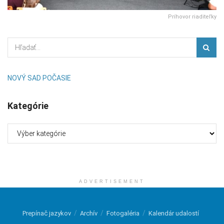
Príhovor riaditeľky
NOVÝ SAD POČASIE
Kategórie
Kategórie
ADVERTISEMENT
Prepínač jazykov
Archív
Fotogaléria
Kalendár udalostí