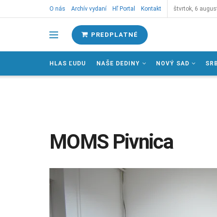
O nás
Archív vydaní
Hľ Portal
Kontakt
štvrtok, 6 augus
PREDPLATNÉ
HLAS ĽUDU
NAŠE DEDINY
NOVÝ SAD
SR
MOMS Pivnica