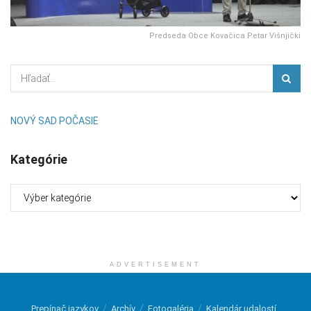
Predseda Obce Kovačica Petar Višnjički
NOVÝ SAD POČASIE
Kategórie
Kategórie
ADVERTISEMENT
Prepínač jazykov
Archív
Fotogaléria
Kalendár udalostí