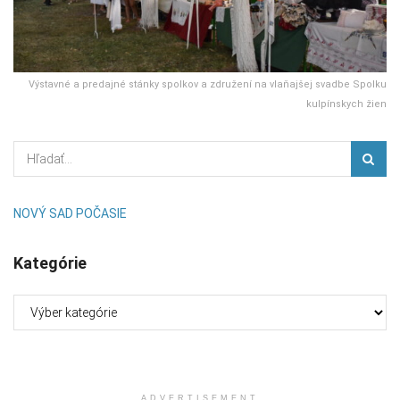
Výstavné a predajné stánky spolkov a združení na vlaňajšej svadbe Spolku
kulpínskych žien
NOVÝ SAD POČASIE
Kategórie
Kategórie
ADVERTISEMENT