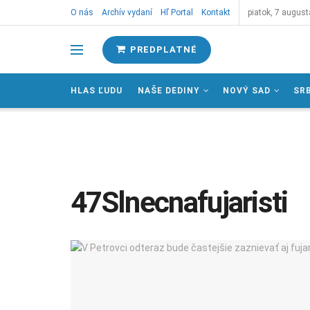
O nás
Archív vydaní
Hľ Portal
Kontakt
piatok, 7 august
PREDPLATNÉ
HLAS ĽUDU
NAŠE DEDINY
NOVÝ SAD
SR
47Slnecnafujaristi